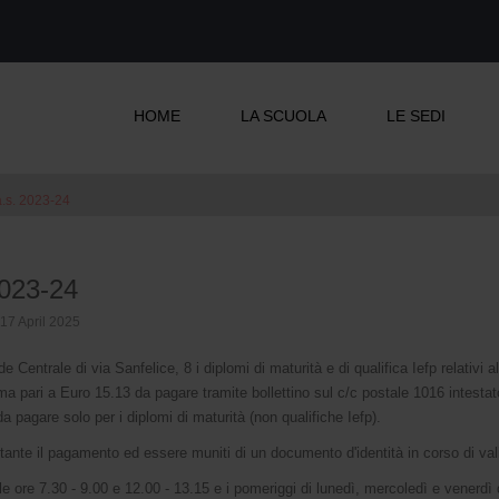
HOME
LA SCUOLA
LE SEDI
'a.s. 2023-24
 2023-24
 17 April 2025
e Centrale di via Sanfelice, 8 i diplomi di maturità e di qualifica Iefp relativi a
ma pari a Euro 15.13 da pagare tramite bollettino sul c/c postale 1016 intestat
a pagare solo per i diplomi di maturità (non qualifiche Iefp).
tante il pagamento ed essere muniti di un documento d'identità in corso di vali
alle ore 7.30 - 9.00 e 12.00 - 13.15 e i pomeriggi di lunedì, mercoledì e venerdì 