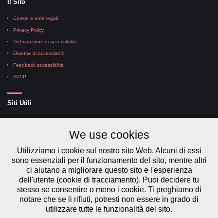
Il Sito
Cookie e note legali
Privacy Policy
Dichiarazione di accessibilità
Obiettivi di accessibilità
Feedback accessibilità
AVCP
Siti Utili
MIUR
We use cookies
USR Lombardia
AT Mantova
Utilizziamo i cookie sul nostro sito Web. Alcuni di essi
NOI Pa
sono essenziali per il funzionamento del sito, mentre altri
SIDI
ci aiutano a migliorare questo sito e l'esperienza
S.O.F.I.A.
dell'utente (cookie di tracciamento). Puoi decidere tu
stesso se consentire o meno i cookie. Ti preghiamo di
notare che se li rifiuti, potresti non essere in grado di
utilizzare tutte le funzionalità del sito.