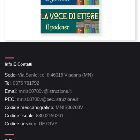
Info E Contatti
Sede:
Via Sanfelice, 8 46019 Viadana (MN)
Tel:
0375 781792
Email:
mnis00700v@istruzione.it
PEC:
mnis00700v@pec.istruzione.it
Codice meccanografico:
MNIS00700V
Codice fiscale:
83002190201
Codice univoco:
UF7GVY