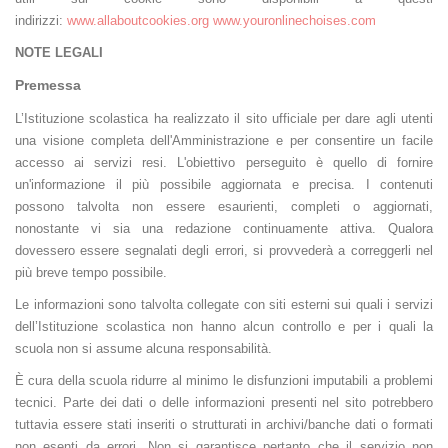
indirizzi:
www.allaboutcookies.org
www.youronlinechoises.com
NOTE LEGALI
Premessa
L’Istituzione scolastica ha realizzato il sito ufficiale per dare agli utenti
una visione completa dell'Amministrazione e per consentire un facile
accesso ai servizi resi. L'obiettivo perseguito è quello di fornire
un'informazione il più possibile aggiornata e precisa. I contenuti
possono talvolta non essere esaurienti, completi o aggiornati,
nonostante vi sia una redazione continuamente attiva. Qualora
dovessero essere segnalati degli errori, si provvederà a correggerli nel
più breve tempo possibile.
Le informazioni sono talvolta collegate con siti esterni sui quali i servizi
dell’Istituzione scolastica non hanno alcun controllo e per i quali la
scuola non si assume alcuna responsabilità.
È cura della scuola ridurre al minimo le disfunzioni imputabili a problemi
tecnici. Parte dei dati o delle informazioni presenti nel sito potrebbero
tuttavia essere stati inseriti o strutturati in archivi/banche dati o formati
non esenti da errori. Non si garantisce pertanto che il servizio non