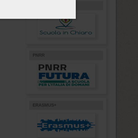
SCUOLA IN CHIARO
PNRR
ERASMUS+