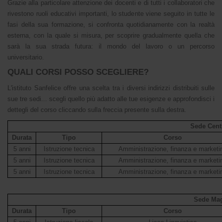
Grazie alla particolare attenzione dei docenti e di tutti i collaboratori che
rivestono ruoli educativi importanti, lo studente viene seguito in tutte le
fasi della sua formazione, si confronta quotidianamente con la realtà
esterna, con la quale si misura, per scoprire gradualmente quella che
sarà la sua strada futura: il mondo del lavoro o un percorso
universitario.
QUALI CORSI POSSO SCEGLIERE?
L'istituto Sanfelice offre una scelta tra i diversi indirizzi distribuiti sulle
sue tre sedi... scegli quello più adatto alle tue esigenze e approfondisci i
dettegli del corso cliccando sulla freccia presente sulla destra.
Sede Cent
Durata
Tipo
Corso
5 anni
Istruzione tecnica
Amministrazione, finanza e marketi
5 anni
Istruzione tecnica
Amministrazione, finanza e marketi
5 anni
Istruzione tecnica
Amministrazione, finanza e marketi
Sede Ma
Durata
Tipo
Corso