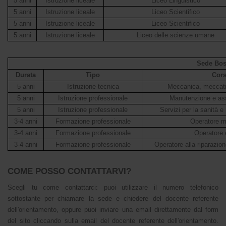
5 anni
Istruzione liceale
Liceo Linguistico
5 anni
Istruzione liceale
Liceo Scientifico
5 anni
Istruzione liceale
Liceo Scientifico
5 anni
Istruzione liceale
Liceo delle scienze umane
Sede Bo
Durata
Tipo
Cor
5 anni
Istruzione tecnica
Meccanica, meccatr
5 anni
Istruzione professionale
Manutenzione e ass
5 anni
Istruzione professionale
Servizi per la sanità e
3-4 anni
Formazione professionale
Operatore 
3-4 anni
Formazione professionale
Operatore e
3-4 anni
Formazione professionale
Operatore alla riparazion
COME POSSO CONTATTARVI?
Scegli tu come contattarci: puoi utilizzare il numero telefonico
sottostante per chiamare la sede e chiedere del docente referente
dell'orientamento, oppure puoi inviare una email direttamente dal form
del sito cliccando sulla email del docente referente dell'orientamento.