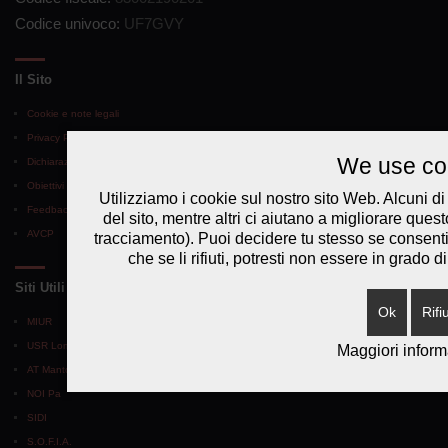
Codice univoco:
UF7GVY
Il Sito
Cookie e note legali
Privacy Policy
We use co
Dichiarazione di accessibilità
Obiettivi di accessibilità
Utilizziamo i cookie sul nostro sito Web. Alcuni d
Feedback accessibilità
del sito, mentre altri ci aiutano a migliorare quest
AVCP
tracciamento). Puoi decidere tu stesso se consenti
che se li rifiuti, potresti non essere in grado di 
Siti Utili
Ok
Rifi
MIUR
USR Lombardia
Maggiori inform
AT Mantova
NOI Pa
SIDI
S.O.F.I.A.