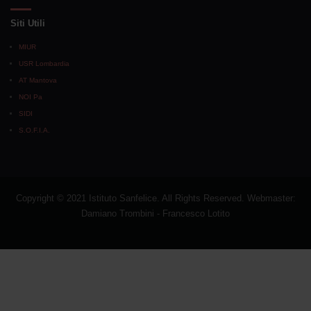
Siti Utili
MIUR
USR Lombardia
AT Mantova
NOI Pa
SIDI
S.O.F.I.A.
Copyright © 2021 Istituto Sanfelice. All Rights Reserved. Webmaster:
Damiano Trombini - Francesco Lotito