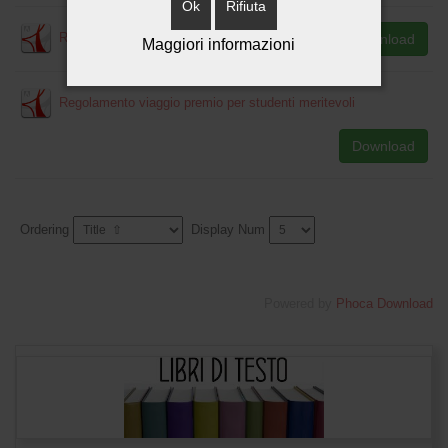
Ok
Rifiuta
Regolamento utilizzo del servizio di rete wi-fi
Download
Maggiori informazioni
Regolamento viaggio premio per studenti meritevoli
Download
Ordering
Display Num
Powered by
Phoca Download