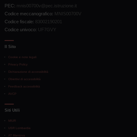
PEC:
mnis00700v@pec.istruzione.it
Codice meccanografico:
MNIS00700V
Codice fiscale:
83002190201
Codice univoco:
UF7GVY
Il Sito
Cookie e note legali
Privacy Policy
Dichiarazione di accessibilità
Obiettivi di accessibilità
Feedback accessibilità
AVCP
Siti Utili
MIUR
USR Lombardia
AT Mantova