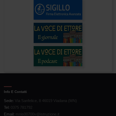
Info E Contatti
Sede:
Via Sanfelice, 8 46019 Viadana (MN)
Tel:
0375 781792
Email:
mnis00700v@istruzione.it