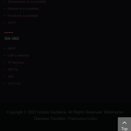
Dichiarazione di accessibilità
Obiettivi di accessibilità
Feedback accessibilità
AVCP
Siti Utili
MIUR
USR Lombardia
AT Mantova
NOI Pa
SIDI
S.O.F.I.A.
Copyright © 2021 Istituto Sanfelice. All Rights Reserved. Webmaster:
Damiano Trombini - Francesco Lotito
Top